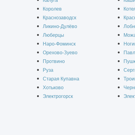
Калуга
Каш
Королев
Коте
Компания ИнформКАД предлагает вл
Краснозаводск
Крас
сооружений. Гарантируем оперативн
Ликино-Дулёво
Лобн
высокой квалификации с помощью о
Люберцы
Можа
Наро-Фоминск
Ноги
Орехово-Зуево
Павл
Что такое техобследо
Протвино
Пушк
Руза
Серг
Любой строительный объект должен 
Старая Купавна
Трои
несущей способности основных комп
Хотьково
Черн
техническое обследование сооружен
Электрогорск
Элек
Цель технического обследования сос
элементов. Исследования выполняю
получить необходимые данные о хар