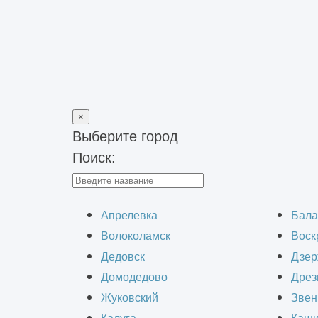
×
Выберите город
Поиск:
Главная
>
Обследования и изыскания
>
Техническое обследо
Техническое о
Апрелевка
Бала
Волоколамск
Воск
Дедовск
Дзер
Домодедово
Дрез
Жуковский
Звен