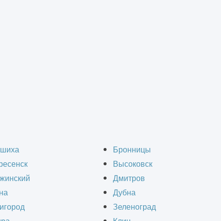
вание зданий и сооружений
>
Техническое обследование состояния сооружени
бследование состояни
шиха
Бронницы
ресенск
Высоковск
Троицке
жинский
Дмитров
на
Дубна
игород
Зеленоград