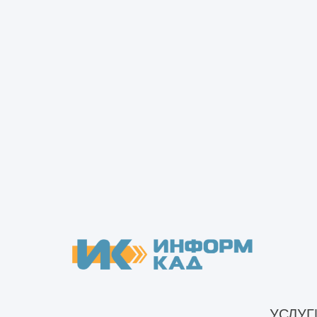
Информация, полученная по результ
объекта, принятия решения о возмо
реконструкции, подготовки проектн
Виды обследований с
В зависимости от конкретной цели 
обследований, в том числе:
Для реконструкции. Перед разра
состояния объекта, возможност
проведению. Полученные данные
Для капитального ремонта. Тех
УСЛУГ
объекта, позволяет выявить де