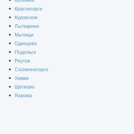
Коломна
Красногорск
 обследование реального состояния
Куровское
тами. Изыскания проводят инженеры
Лыткарино
 класса.
Мытищи
Одинцово
Подольск
Реутов
Солнечногорск
тным показателям, безопасности,
Химки
оответствие, проводится
Щёлково
Яхрома
ия, его несущих конструкций, их
 контроля, которые позволяют