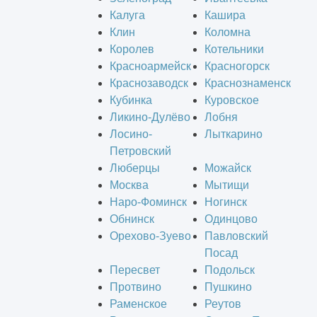
Калуга
Кашира
Клин
Коломна
Королев
Котельники
Красноармейск
Красногорск
Краснозаводск
Краснознаменск
Кубинка
Куровское
Ликино-Дулёво
Лобня
Лосино-
Лыткарино
Петровский
Люберцы
Можайск
Москва
Мытищи
Наро-Фоминск
Ногинск
Обнинск
Одинцово
Орехово-Зуево
Павловский
Посад
Пересвет
Подольск
Протвино
Пушкино
Раменское
Реутов