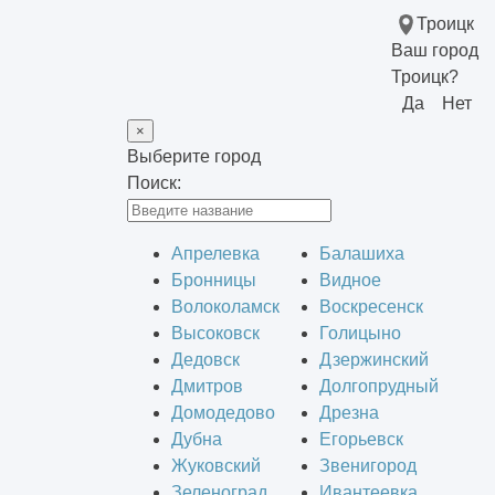
Троицк
Ваш город
Троицк?
Да
Нет
×
Выберите город
Поиск:
Апрелевка
Балашиха
Бронницы
Видное
Волоколамск
Воскресенск
Высоковск
Голицыно
Дедовск
Дзержинский
Дмитров
Долгопрудный
Домодедово
Дрезна
Дубна
Егорьевск
Жуковский
Звенигород
Зеленоград
Ивантеевка