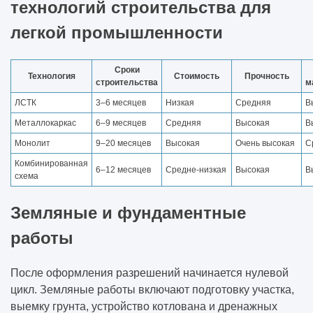
технологий строительства для
легкой промышленности
Сроки
Технология
Стоимость
Прочность
строительства
м
ЛСТК
3–6 месяцев
Низкая
Средняя
В
Металлокаркас
6–9 месяцев
Средняя
Высокая
В
Монолит
9–20 месяцев
Высокая
Очень высокая
С
Комбинированная
6–12 месяцев
Средне-низкая
Высокая
В
схема
Земляные и фундаментные
работы
После оформления разрешений начинается нулевой
цикл. Земляные работы включают подготовку участка,
выемку грунта, устройство котлована и дренажных