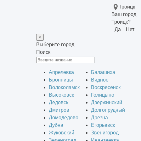
Троицк
Ваш город
Троицк?
Да
Нет
×
Выберите город
Поиск:
Апрелевка
Балашиха
Бронницы
Видное
Волоколамск
Воскресенск
Высоковск
Голицыно
Дедовск
Дзержинский
Дмитров
Долгопрудный
Домодедово
Дрезна
Дубна
Егорьевск
Жуковский
Звенигород
Зеленоград
Ивантеевка