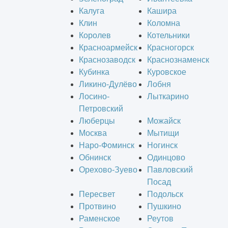
Калуга
Кашира
Клин
Коломна
Королев
Котельники
Красноармейск
Красногорск
Краснозаводск
Краснознаменск
Кубинка
Куровское
Ликино-Дулёво
Лобня
Лосино-
Лыткарино
Петровский
Люберцы
Можайск
Москва
Мытищи
Наро-Фоминск
Ногинск
Обнинск
Одинцово
Орехово-Зуево
Павловский
Посад
Пересвет
Подольск
Протвино
Пушкино
Раменское
Реутов