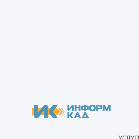
замена перегородок, перекрытий
Что включают строительно-монтажные
восстановление, замена кровли
работы
монтаж навесных фасадных сист
демонтаж, замена всех видов и
Что такое объем строительно-монтажных
вентиляции и кондиционирования
работ
перенос оконных, дверных прое
Какими документами оформляются
замена или установка окон, две
строительно-монтажные работы
выполнение черновой и чистовой
штукатурные работы, облицовоч
Нужно ли СРО для монтажа
натяжных потолков;
металлоконструкций
установка систем освещения, са
Прочие строительно-монтажные работы -
что это?
Работы выполняются в соответствии
рассчитывается по смете, в которой
Кто осуществляет строительный контроль
подлежит увеличению.
УСЛУГ