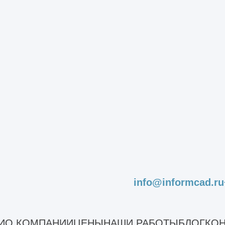
;
, монтаж или восстановление системы водосток
ем, утепление, чистовая отделка фасадов;
нженерных коммуникаций - систем водопровода,
, электрической проводки, слаботочных сетей;
мов (при необходимости);
рей, облицовка откосов;
 отделки помещений - устройство стяжек, гидр
ные работы, укладка любых видов напольных п
нтехники, встроенной бытовой техники.
info@informcad.ru
 с разработанным и согласованным проектом. 
 обобщаются все расходы. Сметная стоимость ф
И
О КОМПАНИИ
ЦЕНЫ
НАШИ РАБОТЫ
БЛОГ
КОН