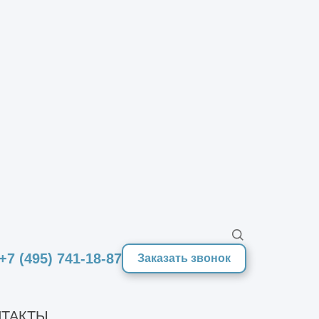
а;
 отопления, газоснабжения,
оизоляция стен и полов,
окрытий, монтаж подвесных или
+7 (495) 741-18-87
Заказать звонок
Цена капитального ремонта здания
иксируется в договоре и не
ТАКТЫ