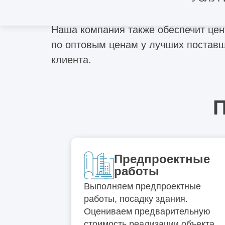
Отличия технического надзора от
строительного контроля
Наша компания также обеспечит це
по оптовым ценам у лучших поставщ
Чем капитальный ремонт отличается от
клиента.
реконструкции
Что относится к реконструкции зданий и
сооружений
П
Чем отличается реконструкция от
перепланировки нежилого помещения
Предпроектные
Металлический кессон – лучшее решение
работы
для подвалов: монтаж, производство
Выполняем предпроектные
Виды металлоконструкций
работы, посадку здания.
Оцениваем предварительную
стоимость реализации объекта.
Особенности проектирования