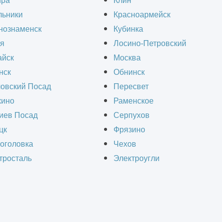
ира
Клин
льники
Красноармейск
ого здания – это комплекс работ, направленны
нознаменск
Кубинка
ременных требований безопасности, энергоэфф
я
Лосино-Петровский
, инженерные сети устаревают, а внешний вид 
йск
Москва
нск
Обнинск
овский Посад
Пересвет
ино
Раменское
о ремонта административного
иев Посад
Серпухов
цк
Фрязино
оголовка
Чехов
тросталь
Электроугли
ует — итоговая смета всегда формируетс
т состояние объекта. Чем выше степень износа