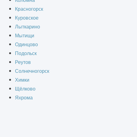
Коломна
Красногорск
й на восстановление и
Куровское
ективности и комфорта. Со
Лыткарино
теряет презентабельность, что
Мытищи
Одинцово
Подольск
Реутов
2
 здания, цена за м
Солнечногорск
Химки
Щёлково
Яхрома
я индивидуально.
 конструкций, инженерных сетей и