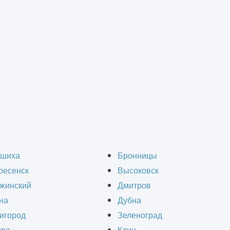
монт зданий
>
Капитальный ремонт административного здания
ремонт административ
шиха
Бронницы
ресенск
Высоковск
Троицке
жинский
Дмитров
на
Дубна
игород
Зеленоград