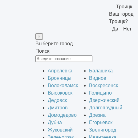
Троицк
Ваш город
Троицк?
Да
Нет
×
Выберите город
Поиск:
Апрелевка
Балашиха
Бронницы
Видное
Волоколамск
Воскресенск
Высоковск
Голицыно
Дедовск
Дзержинский
Дмитров
Долгопрудный
Домодедово
Дрезна
Дубна
Егорьевск
Жуковский
Звенигород
Зеленоград
Ивантеевка