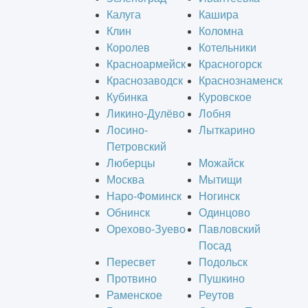
Калуга
Кашира
Клин
Коломна
Королев
Котельники
Красноармейск
Красногорск
Краснозаводск
Краснознаменск
Кубинка
Куровское
Ликино-Дулёво
Лобня
Лосино-
Лыткарино
Петровский
Люберцы
Можайск
Москва
Мытищи
Наро-Фоминск
Ногинск
Обнинск
Одинцово
Орехово-Зуево
Павловский
Посад
Пересвет
Подольск
Протвино
Пушкино
Раменское
Реутов