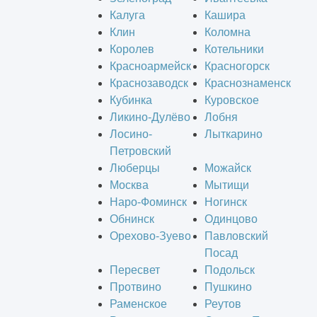
Калуга
Кашира
Клин
Коломна
Королев
Котельники
Красноармейск
Красногорск
Краснозаводск
Краснознаменск
Кубинка
Куровское
Ликино-Дулёво
Лобня
Лосино-
Лыткарино
Петровский
Люберцы
Можайск
Москва
Мытищи
Наро-Фоминск
Ногинск
Обнинск
Одинцово
Орехово-Зуево
Павловский
Посад
Пересвет
Подольск
Протвино
Пушкино
Раменское
Реутов