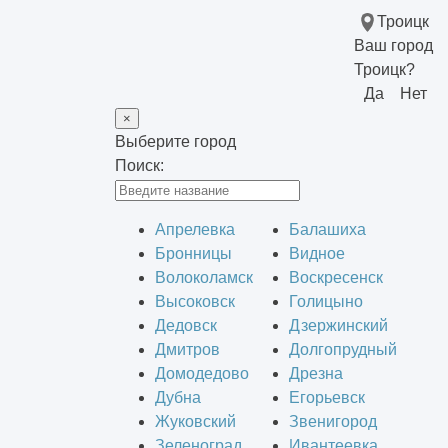
Троицк
Ваш город
Троицк?
Да
Нет
×
Выберите город
Поиск:
Апрелевка
Балашиха
Бронницы
Видное
Волоколамск
Воскресенск
Высоковск
Голицыно
Дедовск
Дзержинский
Дмитров
Долгопрудный
Домодедово
Дрезна
Дубна
Егорьевск
Жуковский
Звенигород
Зеленоград
Ивантеевка