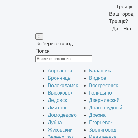
Троицк
Ваш город
Троицк?
Да
Нет
×
Выберите город
Поиск:
Апрелевка
Балашиха
Бронницы
Видное
Волоколамск
Воскресенск
Высоковск
Голицыно
Дедовск
Дзержинский
Дмитров
Долгопрудный
Домодедово
Дрезна
Дубна
Егорьевск
Жуковский
Звенигород
Зеленоград
Ивантеевка