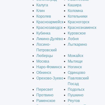
Калуга
Кашира
Клин
Коломна
Королев
Котельники
Красноармейск
Красногорск
Краснозаводск
Краснознаменск
Кубинка
Куровское
Ликино-Дулёво
Лобня
Лосино-
Лыткарино
Петровский
Люберцы
Можайск
Москва
Мытищи
Наро-Фоминск
Ногинск
Обнинск
Одинцово
Орехово-Зуево
Павловский
Посад
Пересвет
Подольск
Протвино
Пушкино
Раменское
Реутов