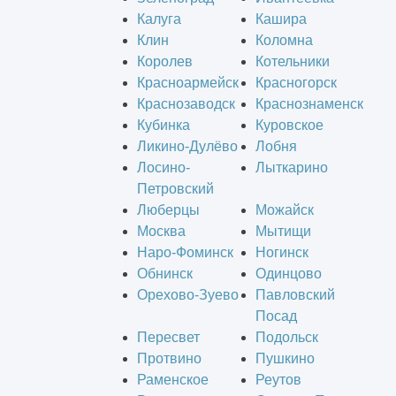
Калуга
Кашира
Клин
Коломна
Королев
Котельники
Красноармейск
Красногорск
Краснозаводск
Краснознаменск
Кубинка
Куровское
Ликино-Дулёво
Лобня
Лосино-
Лыткарино
Петровский
Люберцы
Можайск
Москва
Мытищи
Наро-Фоминск
Ногинск
Обнинск
Одинцово
Орехово-Зуево
Павловский
Посад
Пересвет
Подольск
Протвино
Пушкино
Раменское
Реутов