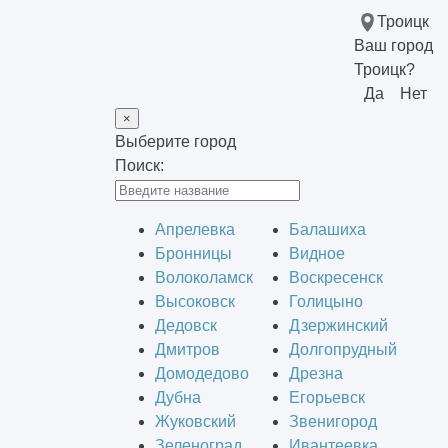
Троицк
Ваш город
Троицк?
Да
Нет
×
Выберите город
Поиск:
Апрелевка
Балашиха
Бронницы
Видное
Волоколамск
Воскресенск
Высоковск
Голицыно
Дедовск
Дзержинский
Дмитров
Долгопрудный
Домодедово
Дрезна
Дубна
Егорьевск
Жуковский
Звенигород
Зеленоград
Ивантеевка