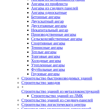
Ангары из профлиста
Ангары из сэндвич панелей
Ангары односкатные
Бетонные ангары
Двухскатный ангар
Двухэтажные ангары
Некапитальный ангар
Производственные ангары
Сельскохозяйственные ангары
Спортивные ангары
Теннисные ангары
Теплые ангары
Торговые ангары
Холодные ангары
Утепленные ангары
Футбольные ангары
Грузовые ангары
Строительство быстровозводимых зданий
Строительство заводов
+
Строительство зданий из металлоконструкций
Строительство зданий из ЛМК
Строительство зданий из сэндвич-панелей
Строительство логистического центра
Строительство медицинских учреждений