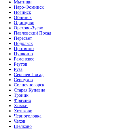
Мытищи
Наро-Фоминск
Ногинск
Обнинск
Одинцово
Орехово-Зуево
Павловский Посад
Пересвет
Подольск
Протвино
Пушкино
Раменское
Реутов
Руза
Сергиев Посад
Серпухов
Солнечногорск
Старая Купавна
Троицк
Фрязино
Химки
Хотьково
Черноголовка
Чехов
Щёлково