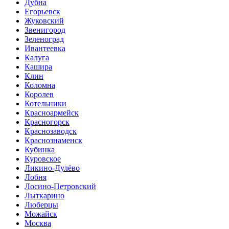
Дубна
Егорьевск
Жуковский
Звенигород
Зеленоград
Ивантеевка
Калуга
Кашира
Клин
Коломна
Королев
Котельники
Красноармейск
Красногорск
Краснозаводск
Краснознаменск
Кубинка
Куровское
Ликино-Дулёво
Лобня
Лосино-Петровский
Лыткарино
Люберцы
Можайск
Москва