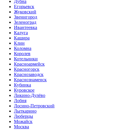
Дубна
Егорьевск
Жуковский
Звенигород
Зеленоград
Ивантеевка
Калуга
Кашира
Клин
Коломна
Королев
Котельники
Красноармейск
Красногорск
Краснозаводск
Краснознаменск
Кубинка
Куровское
Ликино-Дулёво
Лобня
Лосино-Петровский
Лыткарино
Люберцы
Можайск
Москва