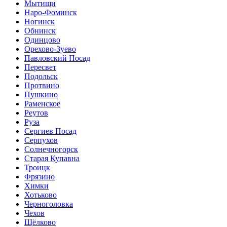
Мытищи
Наро-Фоминск
Ногинск
Обнинск
Одинцово
Орехово-Зуево
Павловский Посад
Пересвет
Подольск
Протвино
Пушкино
Раменское
Реутов
Руза
Сергиев Посад
Серпухов
Солнечногорск
Старая Купавна
Троицк
Фрязино
Химки
Хотьково
Черноголовка
Чехов
Щёлково