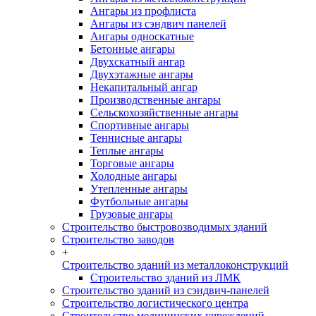
Ангары из профлиста
Ангары из сэндвич панелей
Ангары односкатные
Бетонные ангары
Двухскатный ангар
Двухэтажные ангары
Некапитальный ангар
Производственные ангары
Сельскохозяйственные ангары
Спортивные ангары
Теннисные ангары
Теплые ангары
Торговые ангары
Холодные ангары
Утепленные ангары
Футбольные ангары
Грузовые ангары
Строительство быстровозводимых зданий
Строительство заводов
+
Строительство зданий из металлоконструкций
Строительство зданий из ЛМК
Строительство зданий из сэндвич-панелей
Строительство логистического центра
Строительство медицинских учреждений