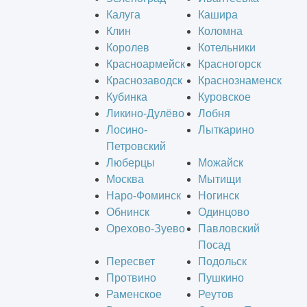
Калуга
Кашира
Клин
Коломна
Королев
Котельники
Красноармейск
Красногорск
Краснозаводск
Краснознаменск
Кубинка
Куровское
Ликино-Дулёво
Лобня
Лосино-
Лыткарино
Петровский
Люберцы
Можайск
Москва
Мытищи
Наро-Фоминск
Ногинск
Обнинск
Одинцово
Орехово-Зуево
Павловский
Посад
Пересвет
Подольск
Протвино
Пушкино
Раменское
Реутов