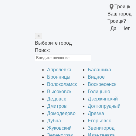
Троицк
Ваш город
Троицк?
Да
Нет
×
Выберите город
Поиск:
Апрелевка
Балашиха
Бронницы
Видное
Волоколамск
Воскресенск
Высоковск
Голицыно
Дедовск
Дзержинский
Дмитров
Долгопрудный
Домодедово
Дрезна
Дубна
Егорьевск
Жуковский
Звенигород
Зеленоград
Ивантеевка