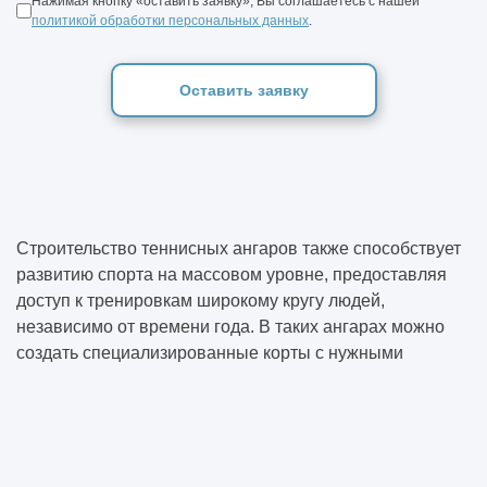
Нажимая кнопку «оставить заявку», Вы соглашаетесь с нашей
политикой обработки персональных данных
.
Оставить заявку
Строительство теннисных ангаров также способствует
развитию спорта на массовом уровне, предоставляя
доступ к тренировкам широкому кругу людей,
независимо от времени года. В таких ангарах можно
создать специализированные корты с нужными
покрытиями, системами освещения, отопления и
вентиляции. В этой статье рассмотрены основные
этапы строительства теннисных ангаров, их типы и
особенности, а также важные аспекты, которые нужно
учитывать при проектировании и возведении этих