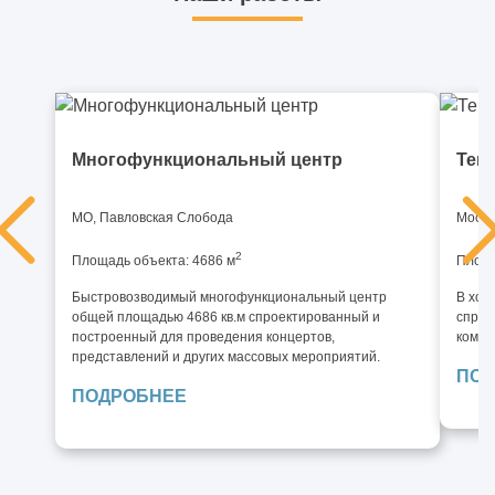
Многофункциональный центр
Тен
МО, Павловская Слобода
Москв
2
Площадь объекта: 4686 м
Площа
Быстровозводимый многофункциональный центр
В ход
общей площадью 4686 кв.м спроектированный и
спрое
построенный для проведения концертов,
компл
представлений и других массовых мероприятий.
ПОД
ПОДРОБНЕЕ